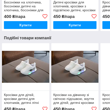
Босоніжки на хлопчика,
Дитячі кросівки для
Крос
босоніжки дитячі на
хлопчиків, кросівки з
дівч
хлопчика, босоніжки для
підсвіткою дитячі, кросівки
дівч
хлопчиків
з підсвіткою для дітей
для 
400
450
450
₴/пара
₴/пара
Купити
Купити
Подібні товари компанії
Кросівки для дітей,
Кросівки на дівчинку зі
Крос
кросівки дитячі для
світною підошвою, взуття
крос
хлопчиків, дитячі літні
для дітей, дитячі кросівки
хлоп
взуття
на дівчинку
взут
450
450
450
₴/пара
₴/пара