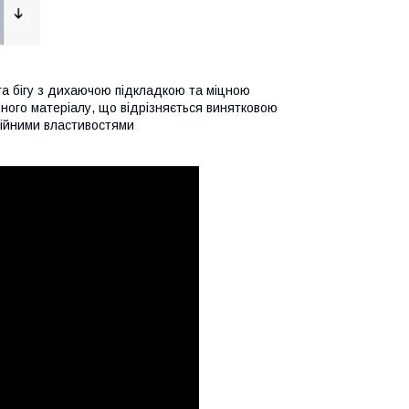
та бігу з дихаючою підкладкою
та міцною
рного матеріалу,
що відрізняється винятковою
ійними властивостями