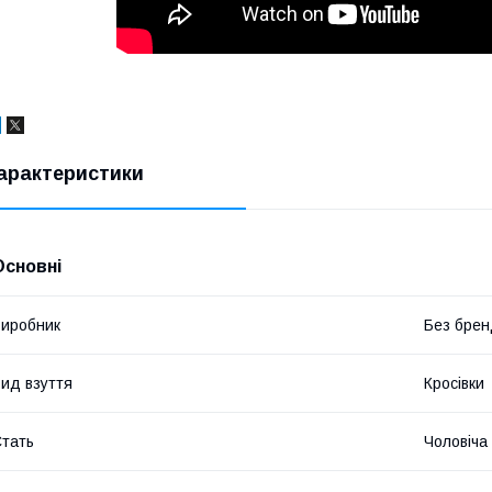
арактеристики
Основні
иробник
Без брен
ид взуття
Кросівки
тать
Чоловіча