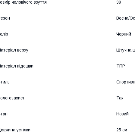
озмір чоловічого взуття
39
Сезон
Весна/Ос
олір
Чорний
атеріал верху
Штучна ш
атеріал підошви
ТПР
тиль
Спортив
ологозахист
Так
Стан
Новий
овжина устілки
25 см