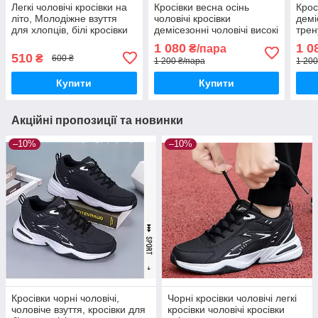
Легкі чоловічі кросівки на
Кросівки весна осінь
Крос
літо, Молодіжне взуття
чоловічі кросівки
демі
для хлопців, білі кросівки
демісезонні чоловічі високі
трен
чоловічі
кросівки чоловічі
1 080
1 0
₴/пара
510
₴
600 ₴
1 200 ₴/пара
1 200
Купити
Купити
Акційні пропозиції та новинки
–10%
–10%
Кросівки чорні чоловічі,
Чорні кросівки чоловічі легкі
чоловіче взуття, кросівки для
кросівки чоловічі кросівки