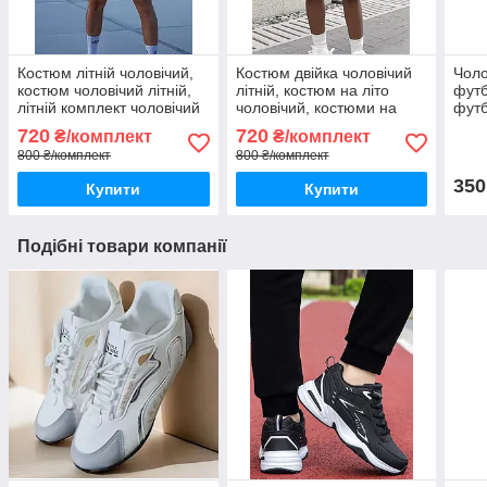
Костюм літній чоловічий,
Костюм двійка чоловічий
Чоло
костюм чоловічий літній,
літній, костюм на літо
футб
літній комплект чоловічий
чоловічий, костюми на
футб
літо чоловічі
чоло
720
720
₴/комплект
₴/комплект
800 ₴/комплект
800 ₴/комплект
350
Купити
Купити
Подібні товари компанії