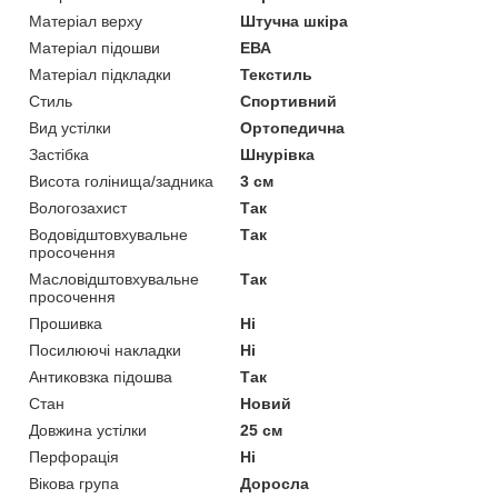
Матеріал верху
Штучна шкіра
Матеріал підошви
ЕВА
Матеріал підкладки
Текстиль
Стиль
Спортивний
Вид устілки
Ортопедична
Застібка
Шнурівка
Висота голінища/задника
3 см
Вологозахист
Так
Водовідштовхувальне
Так
просочення
Масловідштовхувальне
Так
просочення
Прошивка
Ні
Посилюючі накладки
Ні
Антиковзка підошва
Так
Стан
Новий
Довжина устілки
25 см
Перфорація
Ні
Вікова група
Доросла