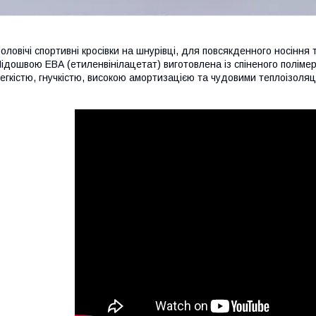
оловічі спортивні кросівки на шнурівці,
для повсякденного носіння 
ідошвою ЕВА (етиленвінілацетат)
виготовлена із спіненого поліме
егкістю, гнучкістю,
високою амортизацією та чудовими теплоізоляц