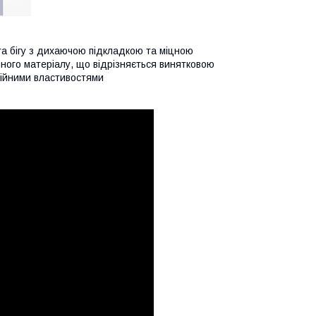
та бігу з дихаючою підкладкою
та міцною
рного матеріалу,
що відрізняється винятковою
ійними властивостями