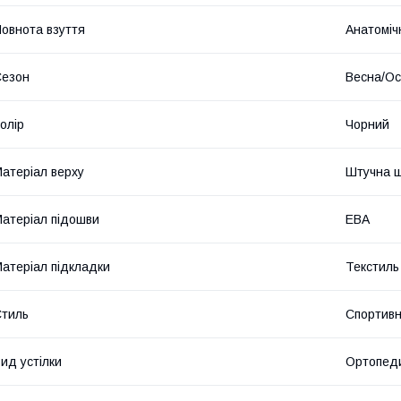
овнота взуття
Анатоміч
Сезон
Весна/Ос
олір
Чорний
атеріал верху
Штучна ш
атеріал підошви
ЕВА
атеріал підкладки
Текстиль
тиль
Спортив
ид устілки
Ортопед