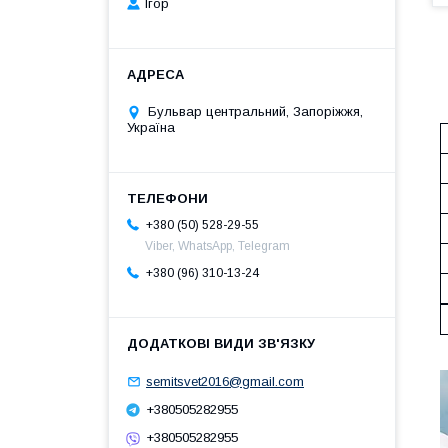
Ігор
Бульвар центральний, Запоріжжя,
Україна
+380 (50) 528-29-55
Viber, WhatsApp, Telegram
+380 (96) 310-13-24
semitsvet2016@gmail.com
+380505282955
+380505282955