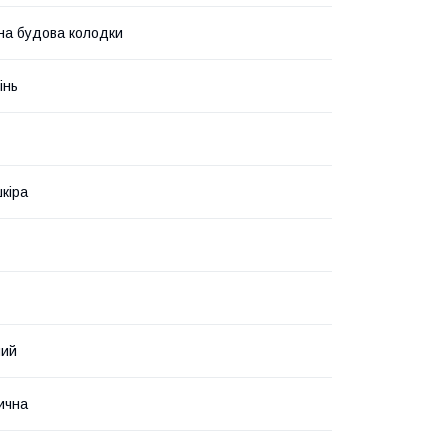
на будова колодки
інь
кіра
ний
ична