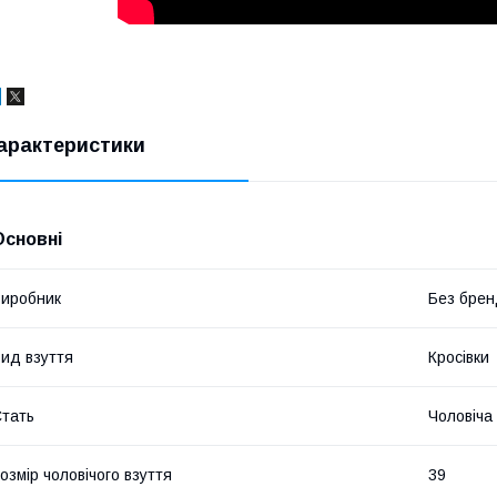
арактеристики
Основні
иробник
Без брен
ид взуття
Кросівки
тать
Чоловіча
озмір чоловічого взуття
39