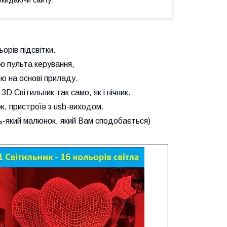
орів підсвітки.
ю пульта керування,
ю на основі приладу.
D Світильник так само, як і нічник.
к, пристроїв з usb-виходом.
-який малюнок, який Вам сподобається)