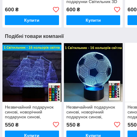
подарунки Світильник 3D
Дедпул
600
600
600
₴
₴
Купити
Купити
Подібні товари компанії
Незвичайний подарунок
Незвичайний подарунок
Незв
синові, новорічний
синові, новорічний
сино
подарунок синові,
подарунок синові,
пода
оригінальний подарунок
оригінальний подарунок
ориг
550
550
550
₴
₴
синові,
синові,
сино
Купити
Купити