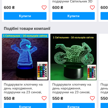
подарунки Світильник 3D
Дедпул
600
600
600
₴
₴
Купити
Купити
Подібні товари компанії
Подарувати хлопчику на
Подарувати хлопчику на
Пода
день народження,
день народження,
день
подарунки на 23 синові,
подарунки на 23 синові,
пода
подарунки на 23 лютого
подарунки на 23 лютого
пода
550
550
550
₴
₴
чоловікові та синові
чоловікові та синові
чоло
Купити
Купити