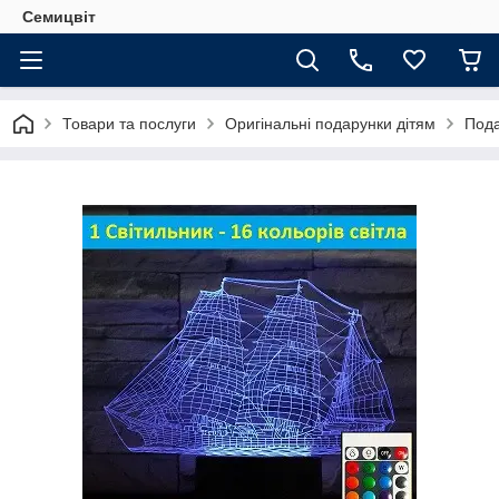
Семицвіт
Товари та послуги
Оригінальні подарунки дітям
Пода