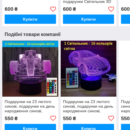
подарунки Світильник 3D
Дедпул
600
600
600
₴
₴
Купити
Купити
Подібні товари компанії
Подарунки на 23 лютого
Подарунки на 23 лютого
Пода
синові, подарунки на день
синові, подарунки на день
сино
народження синові,
народження синові,
наро
подарунки на новий рік
подарунки на новий рік
пода
550
550
550
₴
₴
синові
синові
сино
Купити
Купити