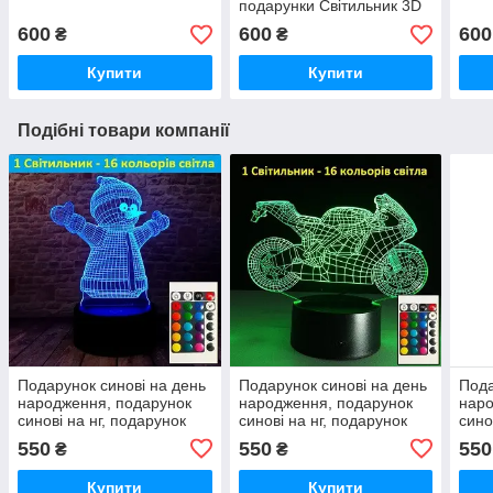
подарунки Світильник 3D
Дедпул
600
600
600
₴
₴
Купити
Купити
Подібні товари компанії
Подарунок синові на день
Подарунок синові на день
Пода
народження, подарунок
народження, подарунок
наро
синові на нг, подарунок
синові на нг, подарунок
сино
синові на новий рік
синові на новий рік
сино
550
550
550
₴
₴
Купити
Купити