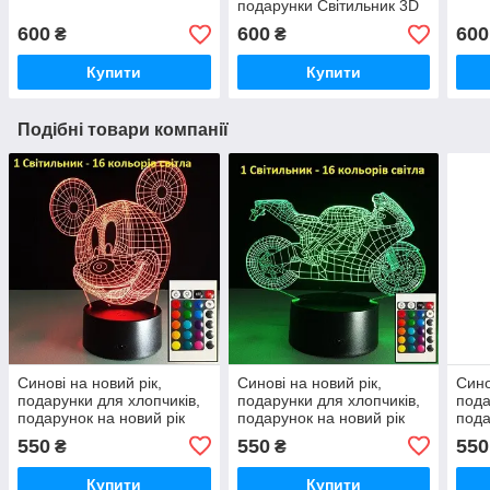
подарунки Світильник 3D
Дедпул
600
600
600
₴
₴
Купити
Купити
Подібні товари компанії
Синові на новий рік,
Синові на новий рік,
Сино
подарунки для хлопчиків,
подарунки для хлопчиків,
пода
подарунок на новий рік
подарунок на новий рік
пода
хлопчикові
хлопчикові
хлоп
550
550
550
₴
₴
Купити
Купити