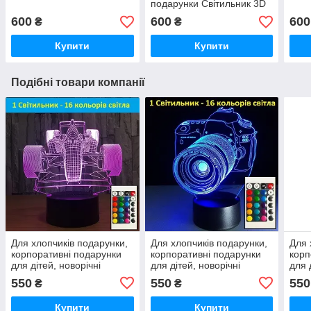
подарунки Світильник 3D
Дедпул
600
600
600
₴
₴
Купити
Купити
Подібні товари компанії
Для хлопчиків подарунки,
Для хлопчиків подарунки,
Для 
корпоративні подарунки
корпоративні подарунки
корп
для дітей, новорічні
для дітей, новорічні
для 
подарунки для хлопчиків
подарунки для хлопчиків
пода
550
550
550
₴
₴
Купити
Купити