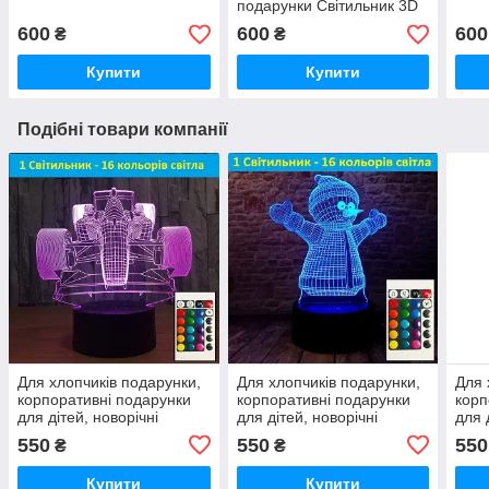
подарунки Світильник 3D
Дедпул
600
600
600
₴
₴
Купити
Купити
Подібні товари компанії
Для хлопчиків подарунки,
Для хлопчиків подарунки,
Для 
корпоративні подарунки
корпоративні подарунки
корп
для дітей, новорічні
для дітей, новорічні
для 
подарунки для хлопчиків
подарунки для хлопчиків
пода
550
550
550
₴
₴
Купити
Купити