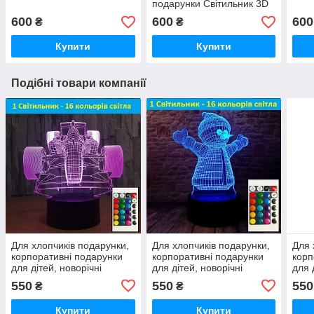
подарунки Світильник 3D
Дедпул
600
600
600
₴
₴
Купити
Купити
Подібні товари компанії
Для хлопчиків подарунки,
Для хлопчиків подарунки,
Для 
корпоративні подарунки
корпоративні подарунки
корп
для дітей, новорічні
для дітей, новорічні
для 
подарунки для хлопчиків
подарунки для хлопчиків
пода
550
550
550
₴
₴
Купити
Купити