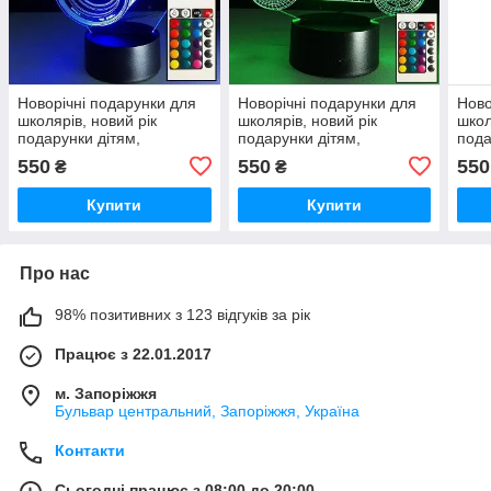
Новорічні подарунки для
Новорічні подарунки для
Ново
школярів, новий рік
школярів, новий рік
школ
подарунки дітям,
подарунки дітям,
пода
оригінальні подарунки
оригінальні подарунки
ориг
550
550
550
₴
₴
дітям
дітям
дітя
Купити
Купити
Про нас
98% позитивних з 123 відгуків за рік
Працює з 22.01.2017
м. Запоріжжя
Бульвар центральний, Запоріжжя, Україна
Контакти
Сьогодні працює з 08:00 до 20:00