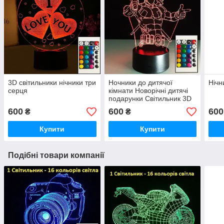
3D світильники нічники три
Ночники до дитячої
Нічн
серця
кімнати Новорічні дитячі
подарунки Світильник 3D
Дедпул
600
600
600
₴
₴
Купити
Купити
Подібні товари компанії