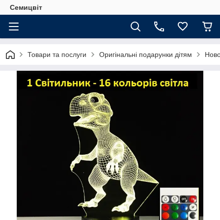
Семицвіт
Товари та послуги
Оригінальні подарунки дітям
Ново