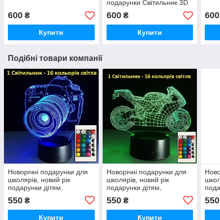
подарунки Світильник 3D
Дедпул
600
600
600
₴
₴
Купити
Купити
Подібні товари компанії
Новорічні подарунки для
Новорічні подарунки для
Ново
школярів, новий рік
школярів, новий рік
школ
подарунки дітям,
подарунки дітям,
пода
оригінальні подарунки
оригінальні подарунки
ориг
550
550
550
₴
₴
дітям
дітям
дітя
Купити
Купити