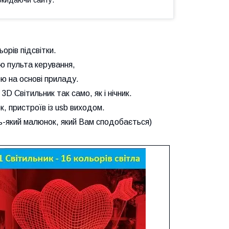
орів підсвітки.
ю пульта керування,
ю на основі приладу.
D Світильник так само, як і нічник.
, пристроїв із usb виходом.
-який малюнок, який Вам сподобається)