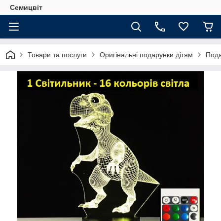
Семицвіт
Товари та послуги
Оригінальні подарунки дітям
Пода