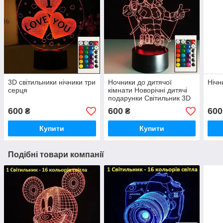
3D світильники нічники три
Ночники до дитячої
Нічн
серця
кімнати Новорічні дитячі
подарунки Світильник 3D
Дедпул
600
600
600
₴
₴
Купити
Купити
Подібні товари компанії