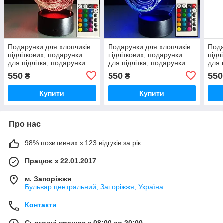
Подарунки для хлопчиків
Подарунки для хлопчиків
Пода
підліткових, подарунки
підліткових, подарунки
підл
для підлітка, подарунки
для підлітка, подарунки
для 
хлопчику на день
хлопчику на день
хлоп
550
550
550
₴
₴
народження
народження
нар
Купити
Купити
Про нас
98% позитивних з 123 відгуків за рік
Працює з 22.01.2017
м. Запоріжжя
Бульвар центральний, Запоріжжя, Україна
Контакти
Сьогодні працює з 08:00 до 20:00