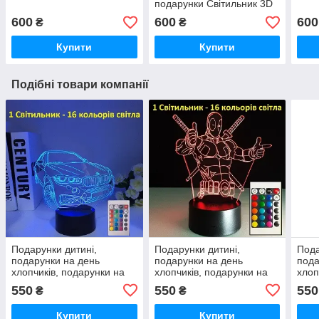
подарунки Світильник 3D
Дедпул
600
600
600
₴
₴
Купити
Купити
Подібні товари компанії
Подарунки дитині,
Подарунки дитині,
Пода
подарунки на день
подарунки на день
пода
хлопчиків, подарунки на
хлопчиків, подарунки на
хлоп
день народження
день народження
ден
550
550
550
₴
₴
хлопчикові, подарунки на
хлопчикові, подарунки на
хлоп
дри хлопчику
дри хлопчику
дри 
Купити
Купити