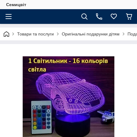
Семицвіт
Товари та послуги
Оригінальні подарунки дітям
Пода