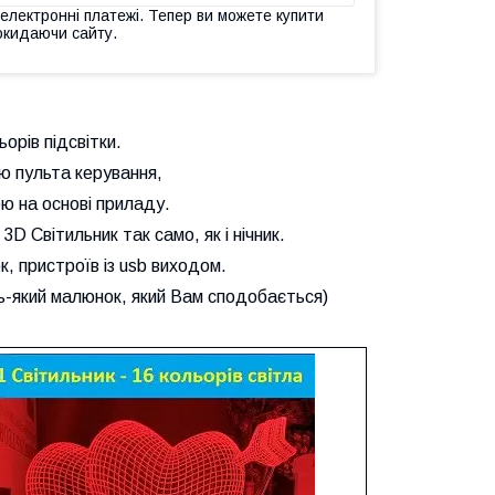
 електронні платежі. Тепер ви можете купити
окидаючи сайту.
орів підсвітки.
ю пульта керування,
ю на основі приладу.
D Світильник так само, як і нічник.
, пристроїв із usb виходом.
-який малюнок, який Вам сподобається)