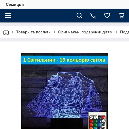
Семицвіт
Товари та послуги
Оригінальні подарунки дітям
Пода