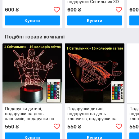
подарунки Світильник 3D
Дедпул
600
600
600
₴
₴
Купити
Купити
Подібні товари компанії
Подарунки дитині,
Подарунки дитині,
Пода
подарунки на день
подарунки на день
пода
хлопчиків, подарунки на
хлопчиків, подарунки на
хлоп
день народження
день народження
ден
550
550
550
₴
₴
хлопчикові, подарунки на
хлопчикові, подарунки на
хлоп
дри хлопчику
дри хлопчику
дри 
Купити
Купити