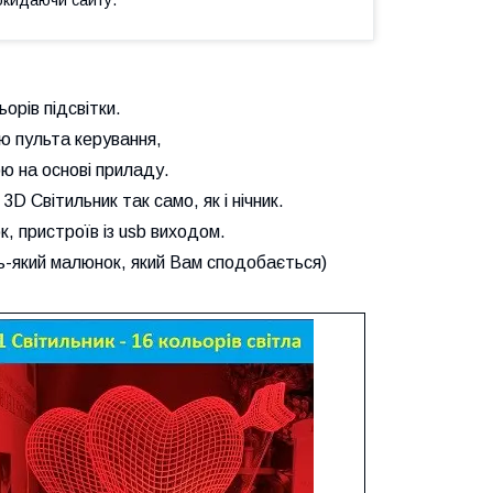
орів підсвітки.
ю пульта керування,
ю на основі приладу.
D Світильник так само, як і нічник.
, пристроїв із usb виходом.
-який малюнок, який Вам сподобається)