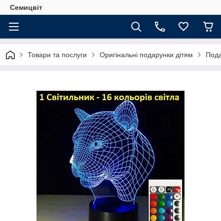
Семицвіт
Товари та послуги
Оригінальні подарунки дітям
Пода