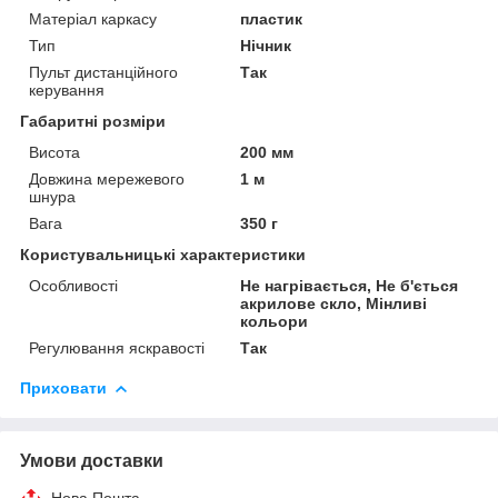
Матеріал каркасу
пластик
Тип
Нічник
Пульт дистанційного
Так
керування
Габаритні розміри
Висота
200 мм
Довжина мережевого
1 м
шнура
Вага
350 г
Користувальницькі характеристики
Особливості
Не нагрівається, Не б'ється
акрилове скло, Мінливі
кольори
Регулювання яскравості
Так
Приховати
Умови доставки
Нова Пошта