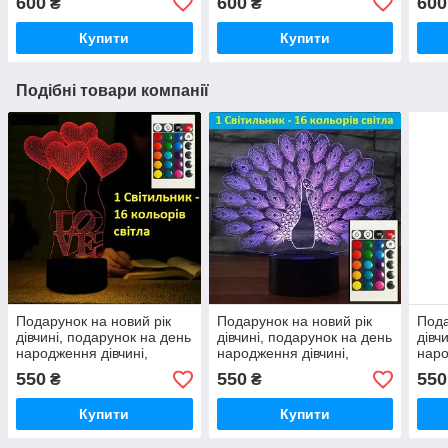
600
600
600
₴
₴
Купити
Купити
Подібні товари компанії
Подарунок на новий рік
Подарунок на новий рік
Пода
дівчині, подарунок на день
дівчині, подарунок на день
дівч
народження дівчині,
народження дівчині,
наро
подарунок на 14 лютого
подарунок на 14 лютого
пода
550
550
550
₴
₴
дівчині
дівчині
дівчи
Купити
Купити