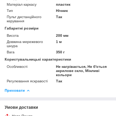
Матеріал каркасу
пластик
Тип
Нічник
Пульт дистанційного
Так
керування
Габаритні розміри
Висота
200 мм
Довжина мережевого
1 м
шнура
Вага
350 г
Користувальницькі характеристики
Особливості
Не нагрівається, Не б'ється
акрилове скло, Мінливі
кольори
Регулювання яскравості
Так
Приховати
Умови доставки
Нова Пошта