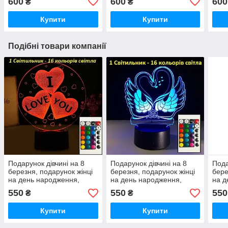
600
600
600
₴
₴
Купити
Купити
Подібні товари компанії
Подарунок дівчині на 8
Подарунок дівчині на 8
Пода
березня, подарунок жінці
березня, подарунок жінці
бере
на день народження,
на день народження,
на д
подарунки 8 березня,
подарунки 8 березня,
пода
550
550
550
₴
₴
подарунок коханій жінці
подарунок коханій жінці
пода
Купити
Купити