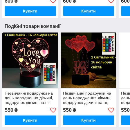
600
600
600
₴
₴
Купити
Купити
Подібні товари компанії
Незвичайні подарунки на
Незвичайні подарунки на
Незв
день народження дівчині,
день народження дівчині,
день
подарунок дівчині на нг,
подарунок дівчині на нг,
пода
подарунок на новий рік
подарунок на новий рік
пода
550
550
550
₴
₴
жінці
жінці
жінц
Купити
Купити