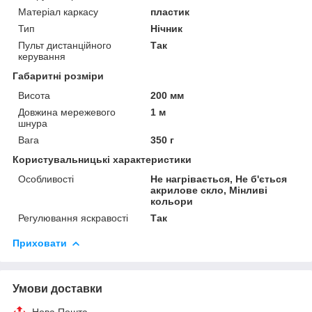
Матеріал каркасу
пластик
Тип
Нічник
Пульт дистанційного
Так
керування
Габаритні розміри
Висота
200 мм
Довжина мережевого
1 м
шнура
Вага
350 г
Користувальницькі характеристики
Особливості
Не нагрівається, Не б'ється
акрилове скло, Мінливі
кольори
Регулювання яскравості
Так
Приховати
Умови доставки
Нова Пошта