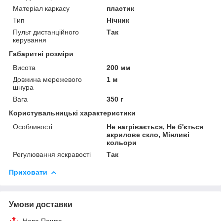
Матеріал каркасу
пластик
Тип
Нічник
Пульт дистанційного
Так
керування
Габаритні розміри
Висота
200 мм
Довжина мережевого
1 м
шнура
Вага
350 г
Користувальницькі характеристики
Особливості
Не нагрівається, Не б'ється
акрилове скло, Мінливі
кольори
Регулювання яскравості
Так
Приховати
Умови доставки
Нова Пошта