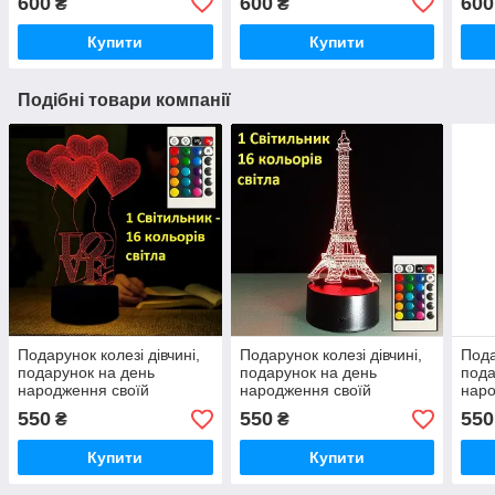
600
600
600
₴
₴
Купити
Купити
Подібні товари компанії
Подарунок колезі дівчині,
Подарунок колезі дівчині,
Пода
подарунок на день
подарунок на день
пода
народження своїй
народження своїй
наро
дружині, подарунок на
дружині, подарунок на
друж
550
550
550
₴
₴
день закоханих дівчині
день закоханих дівчині
день
Купити
Купити