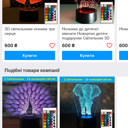
3D світильники нічники три
Ночники до дитячої
Нічн
серця
кімнати Новорічні дитячі
подарунки Світильник 3D
Дедпул
600
600
600
₴
₴
Купити
Купити
Подібні товари компанії