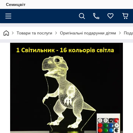
Семицвіт
Товари та послуги
Оригінальні подарунки дітям
Пода