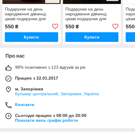
Подарунки на день
Подарунки на день
Пода
народження дівчинці,
народження дівчинці,
наро
цікаві подарунки для
цікаві подарунки для
ціка
дівчинки, найкращі
дівчинки, найкращі
дівч
550
550
550
₴
₴
подарунки для дівчинки
подарунки для дівчинки
пода
Купити
Купити
Про нас
98% позитивних з 123 відгуків за рік
Працює з 22.01.2017
м. Запоріжжя
Бульвар центральний, Запоріжжя, Україна
Контакти
Сьогодні працює з 08:00 до 20:00
Показати весь графік роботи