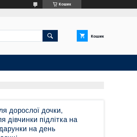
Кошик
Кошик
я дорослої дочки,
я дівчинки підлітка на
одарунки на день