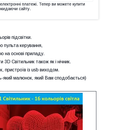
 електронні платежі. Тепер ви можете купити
окидаючи сайту.
орів підсвітки.
ю пульта керування,
ю на основі приладу.
 3D Світильник також як і нічник.
, пристроїв із usb виходом.
-який малюнок, який Вам сподобається)