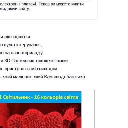
 електронні платежі. Тепер ви можете купити
окидаючи сайту.
орів підсвітки.
ю пульта керування,
ю на основі приладу.
 3D Світильник також як і нічник.
, пристроїв із usb виходом.
-який малюнок, який Вам сподобається)