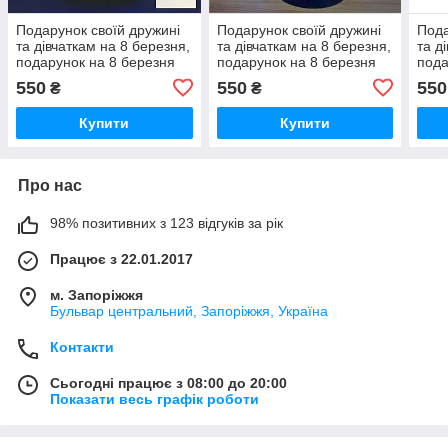
Подарунок своїй дружині
Подарунок своїй дружині
Пода
та дівчаткам на 8 березня,
та дівчаткам на 8 березня,
та д
подарунок на 8 березня
подарунок на 8 березня
пода
дорослої дочки,
дорослої дочки,
доро
550
550
550
₴
₴
подарунок на 8 березня
подарунок на 8 березня
пода
для дівчинки
для дівчинки
для 
Купити
Купити
Про нас
98% позитивних з 123 відгуків за рік
Працює з 22.01.2017
м. Запоріжжя
Бульвар центральний, Запоріжжя, Україна
Контакти
Сьогодні працює з 08:00 до 20:00
Показати весь графік роботи