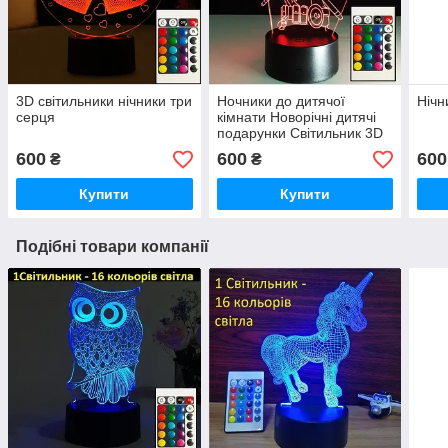
3D світильники нічники три
Ночники до дитячої
Нічн
серця
кімнати Новорічні дитячі
подарунки Світильник 3D
Дедпул
600
600
600
₴
₴
Купити
Купити
Подібні товари компанії