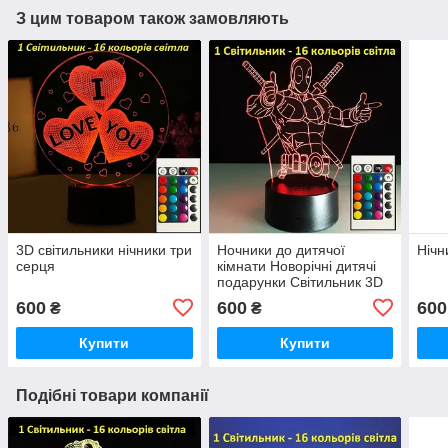
З цим товаром також замовляють
3D світильники нічники три
Ночники до дитячої
Нічн
серця
кімнати Новорічні дитячі
подарунки Світильник 3D
Дедпул
600
600
600
₴
₴
Купити
Купити
Подібні товари компанії