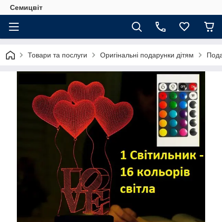
Семицвіт
Товари та послуги
Оригінальні подарунки дітям
Пода