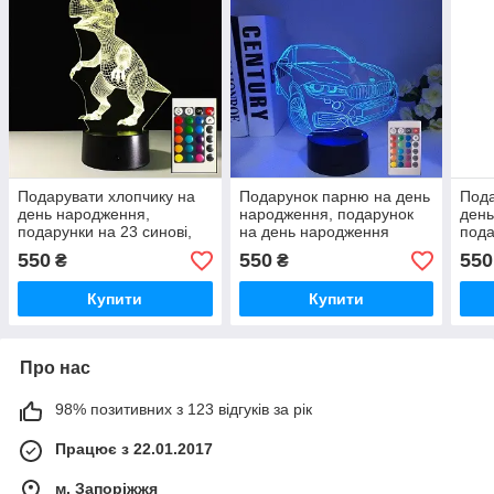
Подарувати хлопчику на
Подарунок парню на день
Пода
день народження,
народження, подарунок
день
подарунки на 23 синові,
на день народження
пода
подарунки на 23 лютого
парню, подарунок на день
пода
550
550
550
₴
₴
чоловікові та сину
народження чоловікові
чоло
Купити
Купити
Про нас
98% позитивних з 123 відгуків за рік
Працює з 22.01.2017
м. Запоріжжя