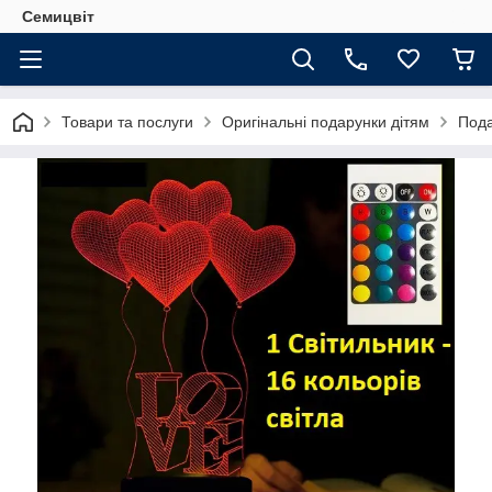
Семицвіт
Товари та послуги
Оригінальні подарунки дітям
Пода