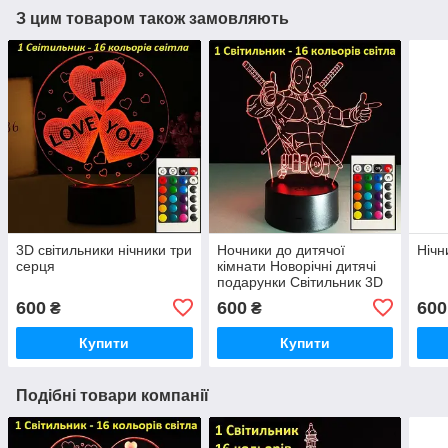
З цим товаром також замовляють
3D світильники нічники три
Ночники до дитячої
Нічн
серця
кімнати Новорічні дитячі
подарунки Світильник 3D
Дедпул
600
600
600
₴
₴
Купити
Купити
Подібні товари компанії