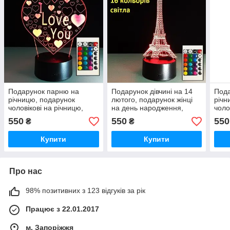
Подарунок парню на
Подарунок дівчині на 14
Пода
річницю, подарунок
лютого, подарунок жінці
річн
чоловікові на річницю,
на день народження,
чоло
креативні подарунки
подарунок жінці на
креа
550
550
550
₴
₴
чоловікові
річницю
чоло
Купити
Купити
Про нас
98% позитивних з 123 відгуків за рік
Працює з 22.01.2017
м. Запоріжжя