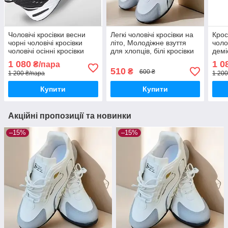
Чоловічі кросівки весни
Легкі чоловічі кросівки на
Крос
чорні чоловічі кросівки
літо, Молодіжне взуття
чоло
чоловічі осінні кросівки
для хлопців, білі кросівки
демі
чоловічі
крос
1 080
1 0
₴/пара
510
₴
600 ₴
1 200 ₴/пара
1 200
Купити
Купити
Акційні пропозиції та новинки
–15%
–15%