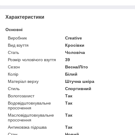
Характеристики
Основні
Виробник
Creative
Вид взуття
Кросівки
Стать
Чоловіча
Розмір чоловічого взуття
39
Сезон
Весна/Літо
Колір
Білий
Матеріал верху
Штучна шкіра
Стиль
Спортивний
Вологозахист
Так
Водовідштовхувальне
Так
просочення
Масловідштовхувальне
Так
просочення
Антиковзка підошва
Так
Стан
Новий