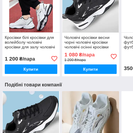
Кросівки білі кросівки для
Чоловічі кросівки весни
Чоло
волейболу чоловічі
чорні чоловічі кросівки
футб
кросівки для залу чоловічі
чоловічі осінні кросівки
футб
чоло
1 080
₴/пара
1 200
₴/пара
1 200 ₴/пара
350
Купити
Купити
Подібні товари компанії