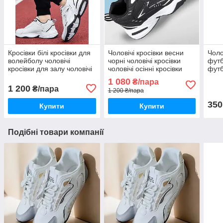
Кросівки білі кросівки для
Чоловічі кросівки весни
Чоло
волейболу чоловічі
чорні чоловічі кросівки
футб
кросівки для залу чоловічі
чоловічі осінні кросівки
футб
чоло
1 080
₴/пара
1 200
₴/пара
1 200 ₴/пара
350
Купити
Купити
Подібні товари компанії