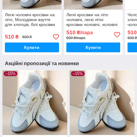
Легкі чоловічі кросівки на
Легкі кросівки на літо
Чоло
літо, Молодіжне взуття
чоловічі, легкі літні
хлоп
для хлопців, білі кросівки
кросівки чоловічі, чоловічі
чолов
чоловічі
легкі кросівки
чоло
510
510
₴/пара
510
₴
600 ₴
600 ₴/пара
600 
Купити
Купити
Акційні пропозиції та новинки
–15%
–15%