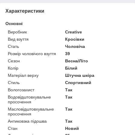
Характеристики
Основні
Виробник
Creative
Вид взуття
Кросівки
Стать
Чоловіча
Розмір чоловічого взуття
39
Сезон
Весна/Літо
Колір
Білий
Матеріал верху
Штучна шкіра
Стиль
Спортивний
Вологозахист
Так
Водовідштовхувальне
Так
просочення
Масловідштовхувальне
Так
просочення
Антиковзка підошва
Так
Стан
Новий