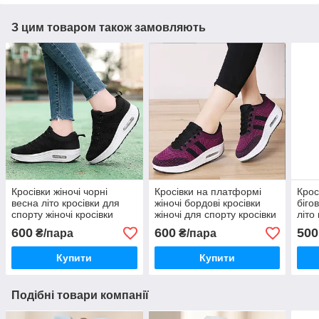
З цим товаром також замовляють
Кросівки жіночі чорні
Кросівки на платформі
Крос
весна літо кросівки для
жіночі бордові кросівки
біго
спорту жіночі кросівки
жіночі для спорту кросівки
літо
чорні жіночі
на танкетці
жіно
600
600
500
₴/пара
₴/пара
Купити
Купити
Подібні товари компанії