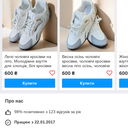
Легкі чоловічі кросівки на
Весна осінь чоловічі
Жіно
літо, Молодіжне взуття
кросівки, чоловічі кросівки
взут
для хлопців, білі кросівки
весна літо осінь, чоловіче
жіно
чоловічі
взуття для хлопців
600
600
600
₴
₴
Купити
Купити
Про нас
98% позитивних з 123 відгуків за рік
Працює з 22.01.2017