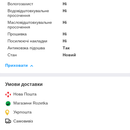
Вологозахист
Ні
Водовідштовхувальне
Ні
просочення
Масловідштовхувальне
Ні
просочення
Прошивка
Ні
Посилюючі накладки
Ні
Антиковзка підошва
Так
Стан
Новий
Приховати
Умови доставки
Нова Пошта
Магазини Rozetka
Укрпошта
Самовивіз