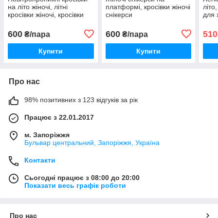
на літо жіночі, літні
платформі, кросівки жіночі
літо
кросівки жіночі, кросівки
снікерси
для 
для спортзалу
чоло
600
600
510
₴/пара
₴/пара
Купити
Купити
Про нас
98% позитивних з 123 відгуків за рік
Працює з 22.01.2017
м. Запоріжжя
Бульвар центральний, Запоріжжя, Україна
Контакти
Сьогодні працює з 08:00 до 20:00
Показати весь графік роботи
Про нас