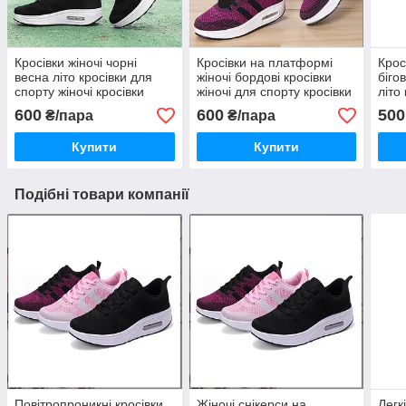
Кросівки жіночі чорні
Кросівки на платформі
Крос
весна літо кросівки для
жіночі бордові кросівки
біго
спорту жіночі кросівки
жіночі для спорту кросівки
літо
чорні жіночі
на танкетці
жіно
600
600
500
₴/пара
₴/пара
Купити
Купити
Подібні товари компанії
Повітропроникні кросівки
Жіночі снікерси на
Легк