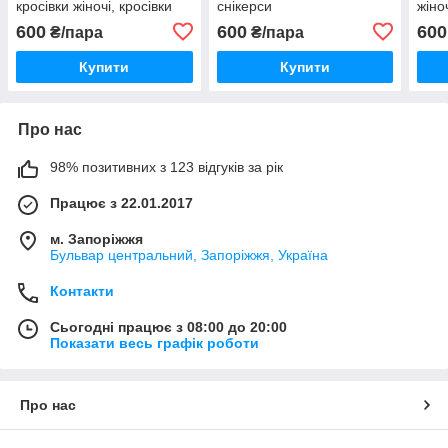
кросівки жіночі, кросівки
снікерси
жіно
для спортзалу
на т
600
600
600
₴/пара
₴/пара
Купити
Купити
Про нас
98% позитивних з 123 відгуків за рік
Працює з 22.01.2017
м. Запоріжжя
Бульвар центральний, Запоріжжя, Україна
Контакти
Сьогодні працює з 08:00 до 20:00
Показати весь графік роботи
Про нас