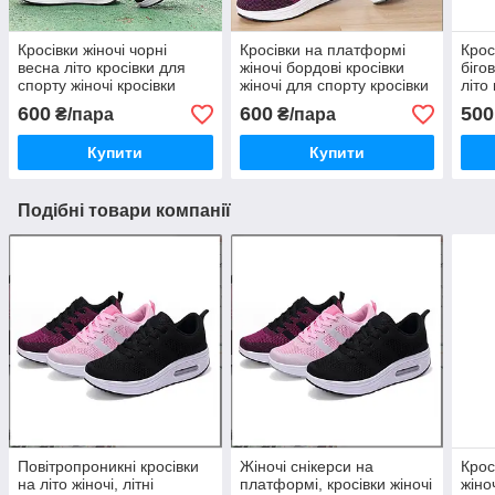
Кросівки жіночі чорні
Кросівки на платформі
Крос
весна літо кросівки для
жіночі бордові кросівки
біго
спорту жіночі кросівки
жіночі для спорту кросівки
літо
чорні жіночі
на танкетці
жіно
600
600
500
₴/пара
₴/пара
Купити
Купити
Подібні товари компанії
Повітропроникні кросівки
Жіночі снікерси на
Крос
на літо жіночі, літні
платформі, кросівки жіночі
жіно