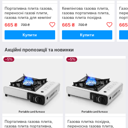
Портативна плита газова,
Кемпінгова газова плита,
Газо
переносні газові плити,
газова портативна плита,
пере
газова плита для кемпінг
газова плита похідна
порт
665
665
665
₴
₴
700 ₴
700 ₴
Купити
Купити
Акційні пропозиції та новинки
–5%
–5%
Портативна газова плита,
Газова плитка похідна,
газова плита портативна,
переносна газова плита,