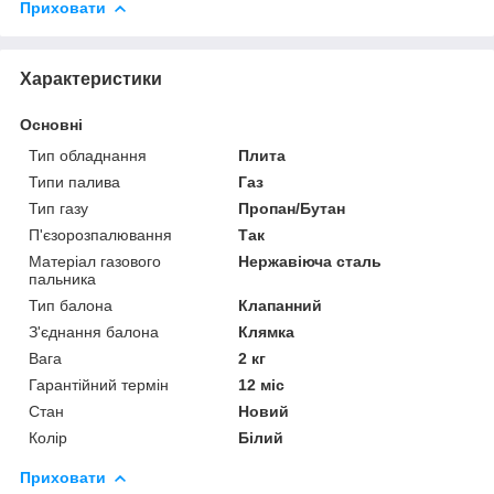
Приховати
Характеристики
Основні
Тип обладнання
Плита
Типи палива
Газ
Тип газу
Пропан/Бутан
П'єзорозпалювання
Так
Матеріал газового
Нержавіюча сталь
пальника
Тип балона
Клапанний
З'єднання балона
Клямка
Вага
2 кг
Гарантійний термін
12 міс
Стан
Новий
Колір
Білий
Приховати