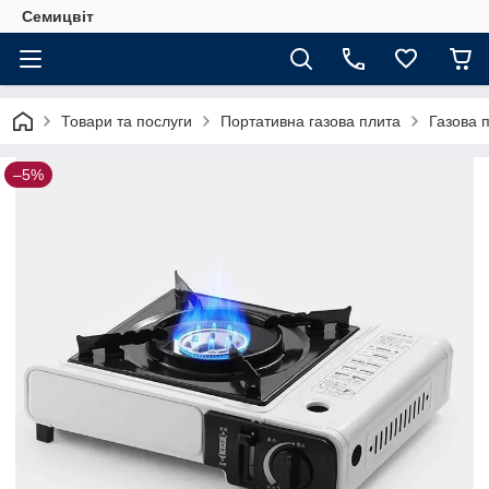
Семицвіт
Товари та послуги
Портативна газова плита
Газова п
–5%