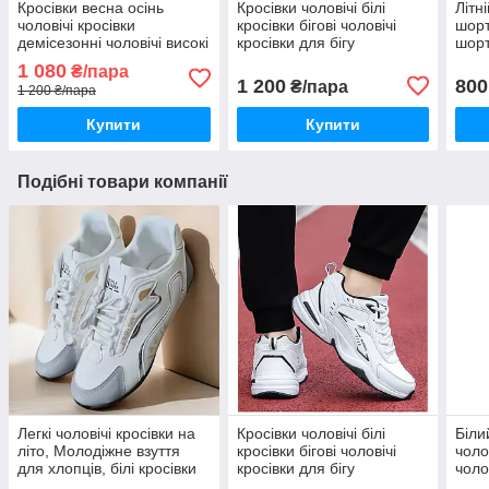
Кросівки весна осінь
Кросівки чоловічі білі
Літн
чоловічі кросівки
кросівки бігові чоловічі
шорт
демісезонні чоловічі високі
кросівки для бігу
шорт
кросівки чоловічі
1 080
₴/пара
1 200
800
₴/пара
1 200 ₴/пара
Купити
Купити
Подібні товари компанії
Легкі чоловічі кросівки на
Кросівки чоловічі білі
Біли
літо, Молодіжне взуття
кросівки бігові чоловічі
чоло
для хлопців, білі кросівки
кросівки для бігу
чоло
чоловічі
літн