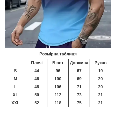
Розмірна таблиця
Плечі
Бюст
Довжина
Рукав
S
44
96
67
19
M
46
100
69
20
L
48
106
71
20
XL
50
112
73
21
XXL
52
118
75
21