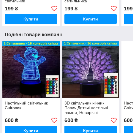
світильник
світильника
199
199
199
₴
₴
Купити
Купити
Подібні товари компанії
Настільний світильник
3D світильник нічник
Наст
Сніговик
Павич Дитячі настільні
Сві
лампи, Новорічні
подарунки
600
600
600
₴
₴
Купити
Купити