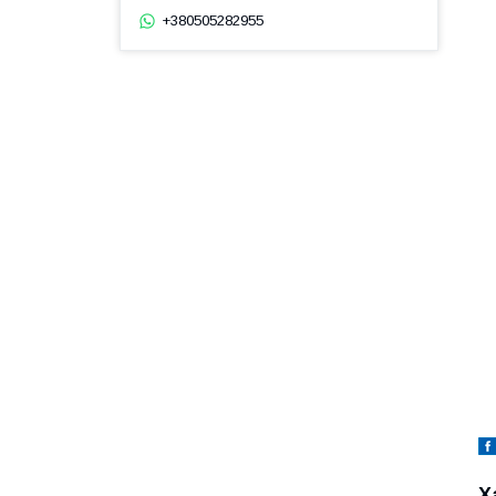
+380505282955
Х