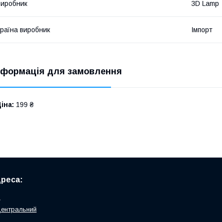
иробник
3D Lamp
раїна виробник
Імпорт
нформація для замовлення
іна:
199 ₴
реса:
я
Центральний