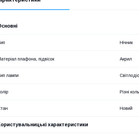
Основні
ип
Нічник
атеріал плафона, підвісок
Акрил
ип лампи
Світлоді
олір
Різні кол
Стан
Новий
Користувальницькі характеристики