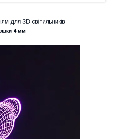
ням для 3D світильників
овшки 4 мм