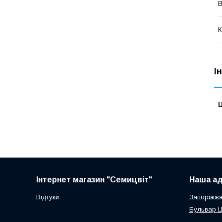
В
К
І
Ц
Інтернет магазин "Семицвіт"
Наша ад
Відгуки
Запоріжж
Бульвар 