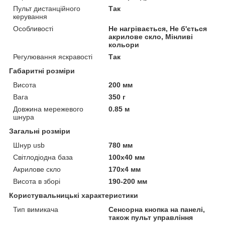
Пульт дистанційного
Так
керування
Особливості
Не нагрівається, Не б'ється
акрилове скло, Мінливі
кольори
Регулювання яскравості
Так
Габаритні розміри
Висота
200 мм
Вага
350 г
Довжина мережевого
0.85 м
шнура
Загальні розміри
Шнур usb
780 мм
Світлодіодна база
100x40 мм
Акрилове скло
170x4 мм
Висота в зборі
190-200 мм
Користувальницькі характеристики
Тип вимикача
Сенсорна кнопка на панелі,
також пульт управління