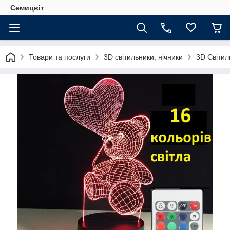
Семицвіт
Товари та послуги
3D світильники, нічники
3D Світил