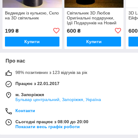
Ведмедик із кулькою, Скло
Світильник 3D Любов
3D L
на 3D світильник
Оригінальні подарунки,
Ейф
Ідії Подарунків на Новий
рік
199
600
600
₴
₴
Купити
Купити
Про нас
98% позитивних з 123 відгуків за рік
Працює з 22.01.2017
м. Запоріжжя
Бульвар центральний, Запоріжжя, Україна
Контакти
Сьогодні працює з 08:00 до 20:00
Показати весь графік роботи