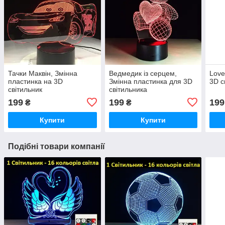
Тачки Маквін, Змінна
Ведмедик із серцем,
Love
пластинка на 3D
Змінна пластинка для 3D
3D с
світильник
світильника
199
199
199
₴
₴
Купити
Купити
Подібні товари компанії