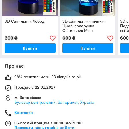
3D Світильник Лебеді
3D світильники нічники
3D с
Цікаві подарунки
Пода
Світильник М'яч
світ
600
600
600
₴
₴
Купити
Купити
Про нас
98% позитивних з 123 відгуків за рік
Працює з 22.01.2017
м. Запоріжжя
Бульвар центральний, Запоріжжя, Україна
Контакти
Сьогодні працює з 08:00 до 20:00
Показати весь графік роботи