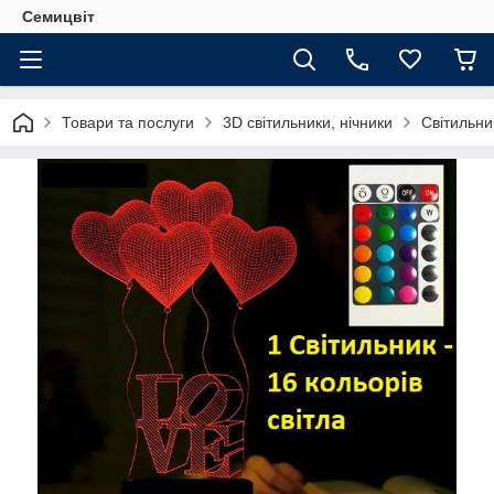
Семицвіт
Товари та послуги
3D світильники, нічники
Світильни